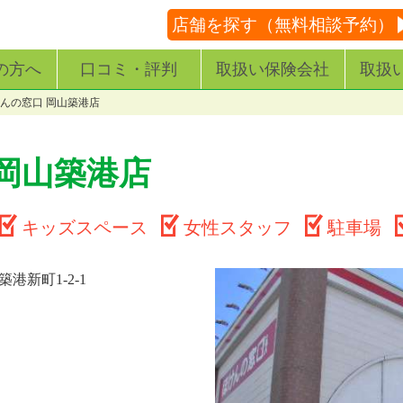
店舗を探す（無料相談予約）
の方へ
口コミ・評判
取扱い保険会社
取扱
んの窓口 岡山築港店
岡山築港店
キッズスペース
女性スタッフ
駐車場
港新町1-2-1