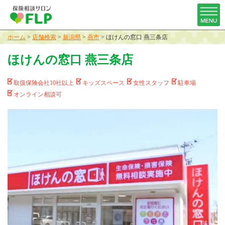
ホーム
>
店舗検索
>
新潟県
>
燕市
>
ほけんの窓口 燕三条店
ほけんの窓口 燕三条店
取扱保険会社10社以上
キッズスペース
女性スタッフ
駐車場
オンライン相談可