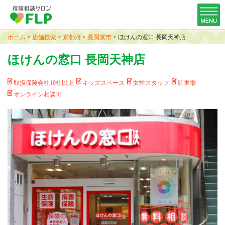
ホーム
>
店舗検索
>
京都府
>
長岡京市
>
ほけんの窓口 長岡天神店
ほけんの窓口 長岡天神店
取扱保険会社10社以上
キッズスペース
女性スタッフ
駐車場
オンライン相談可