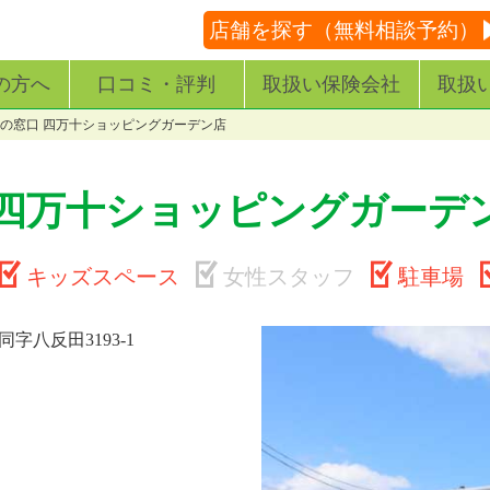
店舗を探す（無料相談予約）
の方へ
口コミ・評判
取扱い保険会社
取扱
の窓口 四万十ショッピングガーデン店
 四万十ショッピングガーデ
キッズスペース
女性スタッフ
駐車場
字八反田3193-1