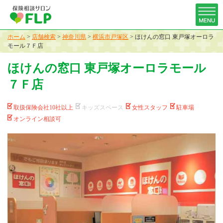
ホーム
>
店舗検索
>
神奈川県
>
横浜市戸塚区
>
ほけんの窓口 東戸塚オーロラ
モール７Ｆ店
ほけんの窓口 東戸塚オーロラモール
７Ｆ店
取扱保険会社10社以上
キッズスペース
女性スタッフ
駐車場
オンライン相談可