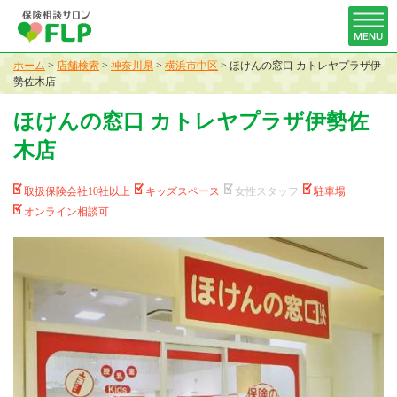
ホーム
>
店舗検索
>
神奈川県
>
横浜市中区
>
ほけんの窓口 カトレヤプラザ伊
勢佐木店
ほけんの窓口 カトレヤプラザ伊勢佐
木店
取扱保険会社10社以上
キッズスペース
女性スタッフ
駐車場
オンライン相談可