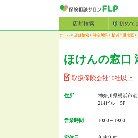
店舗検索
初めて
ホーム
>
店舗検索
>
神奈川県
>
横浜市港南区
>
ほけんの窓口 
取扱保険会社10社以上
住所
神奈川県横浜市港南
214ビル 5F
営業時間
10:00～19:00
定休日
年末年始