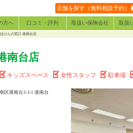
店舗を探す（無料相談予約）
の方へ
口コミ・評判
取扱い保険会社
取扱
ほけんの窓口 港南台店
港南台店
キッズスペース
女性スタッフ
駐車場
区港南台3-3-1 港南台