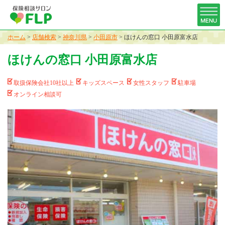
ホーム
>
店舗検索
>
神奈川県
>
小田原市
>
ほけんの窓口 小田原富水店
ほけんの窓口 小田原富水店
取扱保険会社10社以上
キッズスペース
女性スタッフ
駐車場
オンライン相談可