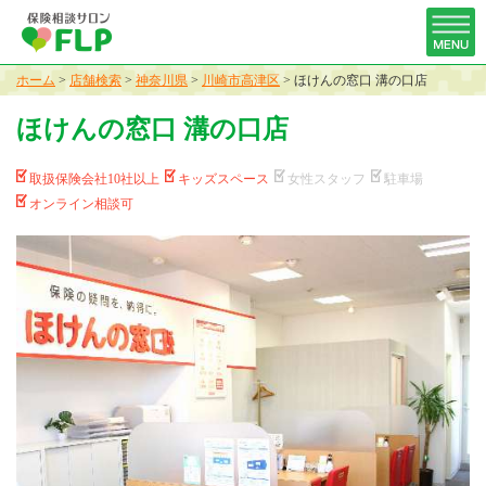
ホーム
>
店舗検索
>
神奈川県
>
川崎市高津区
>
ほけんの窓口 溝の口店
ほけんの窓口 溝の口店
取扱保険会社10社以上
キッズスペース
女性スタッフ
駐車場
オンライン相談可