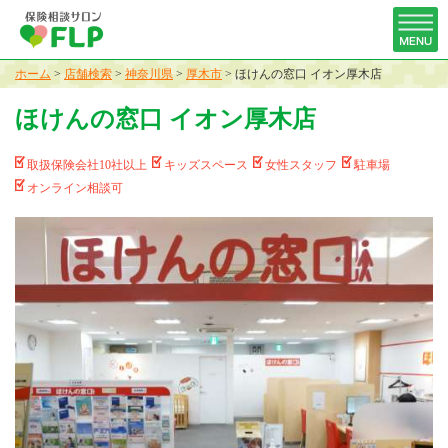
ホーム
>
店舗検索
>
神奈川県
>
厚木市
>
ほけんの窓口 イオン厚木店
ほけんの窓口 イオン厚木店
取扱保険会社10社以上
キッズスペース
女性スタッフ
駐車場
オンライン相談可