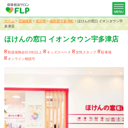
ホーム
>
店舗検索
>
香川県
>
綾歌郡宇多津町
>
ほけんの窓口 イオンタウン宇
多津店
ほけんの窓口 イオンタウン宇多津店
取扱保険会社10社以上
キッズスペース
女性スタッフ
駐車場
オンライン相談可