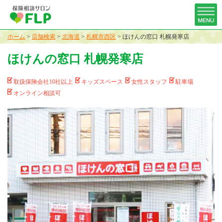
ホーム
>
店舗検索
>
北海道
>
札幌市西区
>
ほけんの窓口 札幌発寒店
ほけんの窓口 札幌発寒店
取扱保険会社10社以上
キッズスペース
女性スタッフ
駐車場
オンライン相談可