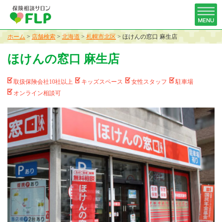
ホーム
>
店舗検索
>
北海道
>
札幌市北区
>
ほけんの窓口 麻生店
ほけんの窓口 麻生店
取扱保険会社10社以上
キッズスペース
女性スタッフ
駐車場
オンライン相談可