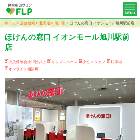
ホーム
>
店舗検索
>
北海道
>
旭川市
>
ほけんの窓口 イオンモール旭川駅前店
ほけんの窓口 イオンモール旭川駅前
店
取扱保険会社10社以上
キッズスペース
女性スタッフ
駐車場
オンライン相談可