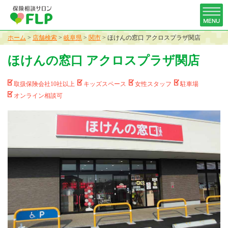
ホーム
>
店舗検索
>
岐阜県
>
関市
>
ほけんの窓口 アクロスプラザ関店
ほけんの窓口 アクロスプラザ関店
取扱保険会社10社以上
キッズスペース
女性スタッフ
駐車場
オンライン相談可