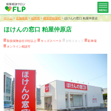
ホーム
>
店舗検索
>
福岡県
>
糟屋郡粕屋町
>
ほけんの窓口 粕屋仲原店
ほけんの窓口 粕屋仲原店
取扱保険会社10社以上
キッズスペース
女性スタッフ
駐車場
オンライン相談可