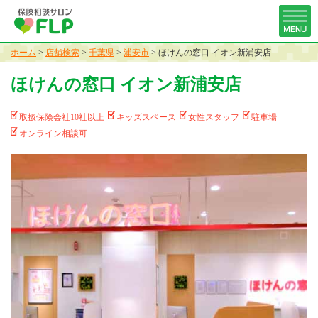
ホーム
>
店舗検索
>
千葉県
>
浦安市
>
ほけんの窓口 イオン新浦安店
ほけんの窓口 イオン新浦安店
取扱保険会社10社以上
キッズスペース
女性スタッフ
駐車場
オンライン相談可