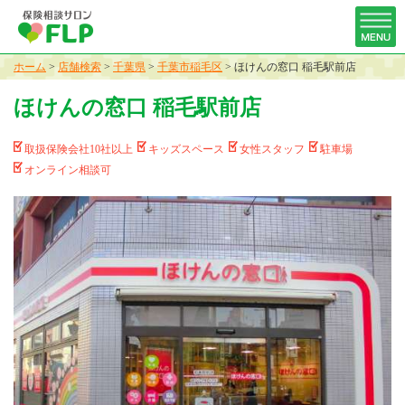
ホーム
>
店舗検索
>
千葉県
>
千葉市稲毛区
>
ほけんの窓口 稲毛駅前店
ほけんの窓口 稲毛駅前店
取扱保険会社10社以上
キッズスペース
女性スタッフ
駐車場
オンライン相談可