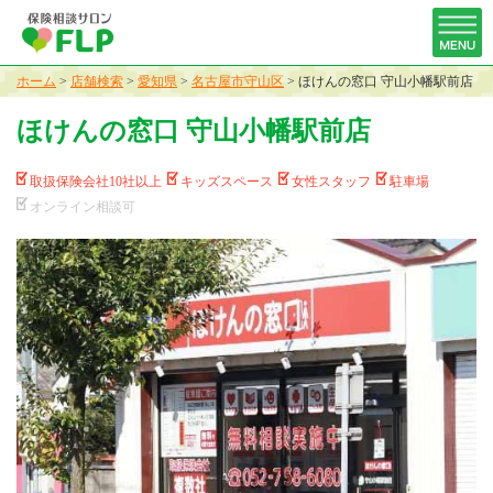
ホーム
>
店舗検索
>
愛知県
>
名古屋市守山区
>
ほけんの窓口 守山小幡駅前店
ほけんの窓口 守山小幡駅前店
取扱保険会社10社以上
キッズスペース
女性スタッフ
駐車場
オンライン相談可