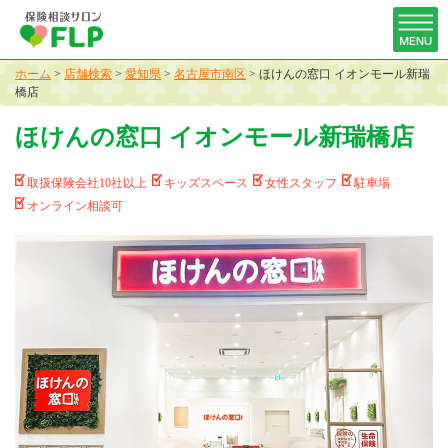
ホーム
>
店舗検索
>
愛知県
>
名古屋市南区
>
ほけんの窓口 イオンモール新瑞
橋店
ほけんの窓口 イオンモール新瑞橋店
取扱保険会社10社以上
キッズスペース
女性スタッフ
駐車場
オンライン相談可