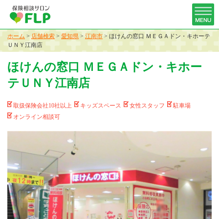
ホーム
>
店舗検索
>
愛知県
>
江南市
>
ほけんの窓口 ＭＥＧＡドン・キホーテ
ＵＮＹ江南店
ほけんの窓口 ＭＥＧＡドン・キホー
テＵＮＹ江南店
取扱保険会社10社以上
キッズスペース
女性スタッフ
駐車場
オンライン相談可