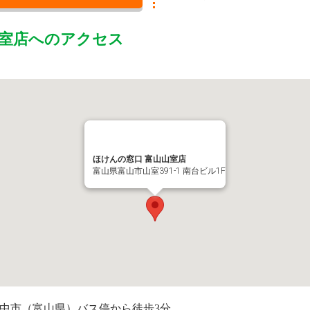
室店
へのアクセス
ほけんの窓口 富山山室店
富山県富山市山室391-1 南台ビル1F
、中市（富山県）バス停から徒歩3分