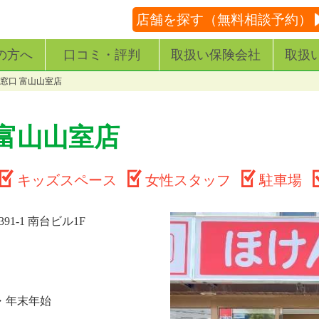
店舗を探す（無料相談予約）
の方へ
口コミ・評判
取扱い保険会社
取扱
窓口 富山山室店
富山山室店
キッズスペース
女性スタッフ
駐車場
1-1 南台ビル1F
・年末年始