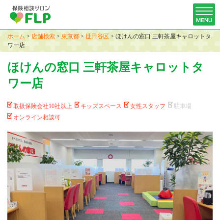
ホーム
>
店舗検索
>
東京都
>
世田谷区
>
ほけんの窓口 三軒茶屋キャロットタ
ワー店
ほけんの窓口 三軒茶屋キャロットタ
ワー店
取扱保険会社10社以上
キッズスペース
女性スタッフ
駐車場
オンライン相談可