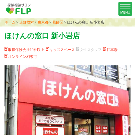
ホーム
>
店舗検索
>
東京都
>
葛飾区
>
ほけんの窓口 新小岩店
ほけんの窓口 新小岩店
取扱保険会社10社以上
キッズスペース
女性スタッフ
駐車場
オンライン相談可