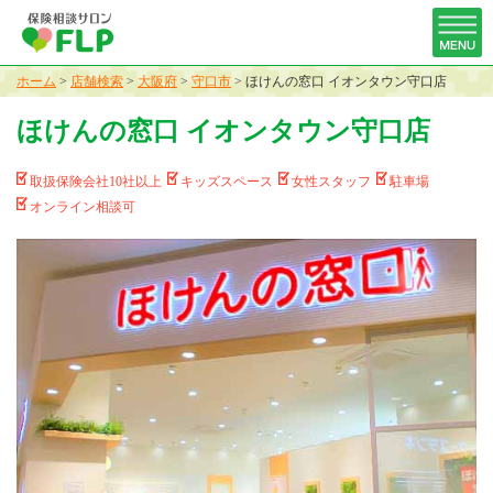
ホーム
>
店舗検索
>
大阪府
>
守口市
>
ほけんの窓口 イオンタウン守口店
ほけんの窓口 イオンタウン守口店
取扱保険会社10社以上
キッズスペース
女性スタッフ
駐車場
オンライン相談可