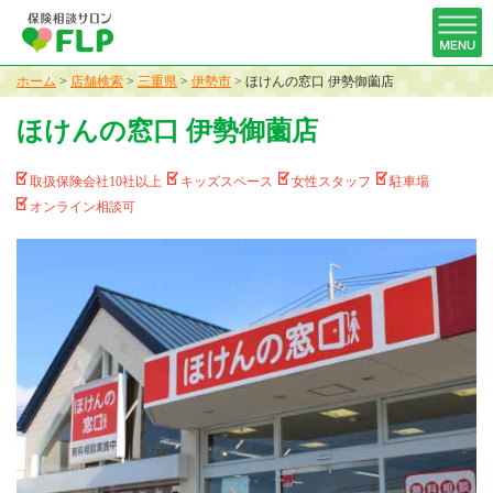
ホーム
>
店舗検索
>
三重県
>
伊勢市
>
ほけんの窓口 伊勢御薗店
ほけんの窓口 伊勢御薗店
取扱保険会社10社以上
キッズスペース
女性スタッフ
駐車場
オンライン相談可