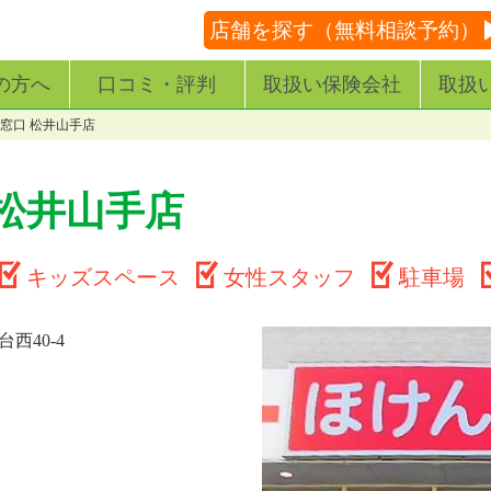
店舗を探す（無料相談予約）
の方へ
口コミ・評判
取扱い保険会社
取扱
窓口 松井山手店
松井山手店
キッズスペース
女性スタッフ
駐車場
西40-4