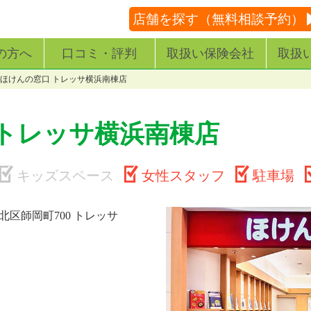
店舗を探す（無料相談予約）
の方へ
口コミ・評判
取扱い保険会社
取扱
ほけんの窓口 トレッサ横浜南棟店
 トレッサ横浜南棟店
キッズスペース
女性スタッフ
駐車場
区師岡町700 トレッサ