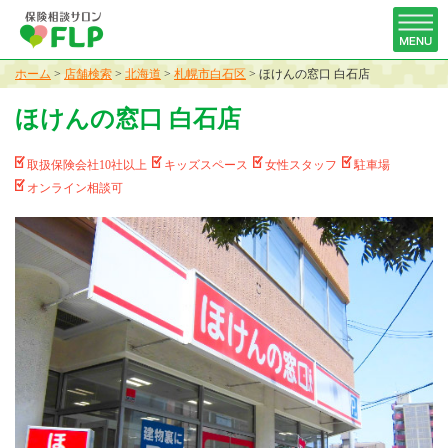
ホーム
>
店舗検索
>
北海道
>
札幌市白石区
>
ほけんの窓口 白石店
ほけんの窓口 白石店
取扱保険会社10社以上
キッズスペース
女性スタッフ
駐車場
オンライン相談可