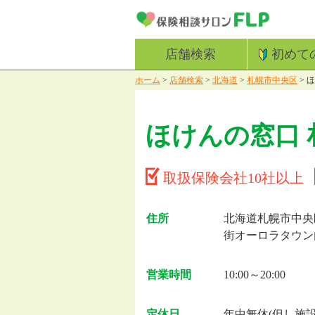
店舗検索
初めて
ホーム
>
店舗検索
>
北海道
>
札幌市中央区
>
ほ
ほけんの窓口 
取扱保険会社10社以上
住所
北海道札幌市中央
街オーロラタウン
営業時間
10:00～20:00
定休日
年中無休(但し施