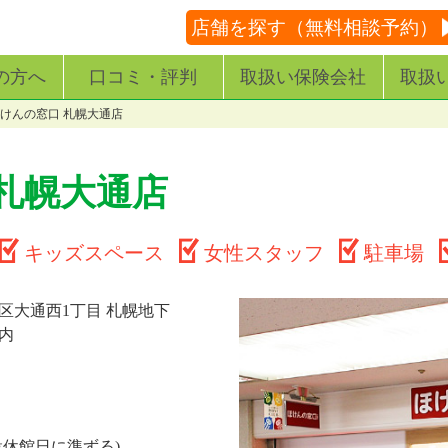
店舗を探す（無料相談予約）
の方へ
口コミ・評判
取扱い保険会社
取扱
けんの窓口 札幌大通店
札幌大通店
キッズスペース
女性スタッフ
駐車場
区大通西1丁目 札幌地下
内
設休館日に準ずる)