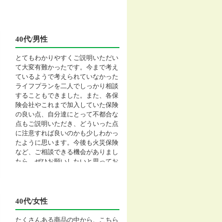
40代/男性
とてもわかりやすくご説明いただい
て大変有難かったです。今まで考え
ているようで考えられていなかった
ライフプランを二人でしっかり相談
することもできました。また、各保
険会社やこれまで加入していた保険
の良い点、自分達にとって不都合な
点もご説明いただき、どういった点
に注意すれば良いのかも少しわかっ
たように思います。今後も火災保険
など、ご相談できる機会がありまし
たら、ぜひお願いしたいと思ってお
ります。
40代/女性
たくさんある商品の中から、こちら