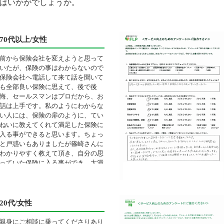
はいかがでしょうか。
70代以上/女性
前から保険会社を変えようと思って
いたが、保険の事はわからないので
保険会社へ電話して来て話を聞いて
も全部良い保険に思えて、後で後
悔、セールスマンはプロだから、お
話は上手です。私のようにわからな
い人には、保険の扉のように、てい
ねいに教えてくれて満足した保険に
入る事ができると思います。ちょっ
と戸惑いもありましたが篠崎さんに
わかりやすく教えて頂き、自分の思
っていた保険に入る事ができ、大満
足です。
20代/女性
親身にご相談に乗ってくださりあり