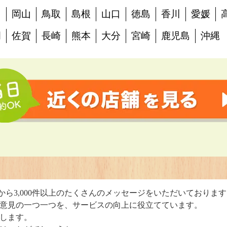
島
岡山
鳥取
島根
山口
徳島
香川
愛媛
岡
佐賀
長崎
熊本
大分
宮崎
鹿児島
沖縄
判
から3,000件以上のたくさんのメッセージをいただいておりま
意見の一つ一つを、サービスの向上に役立てています。
します。