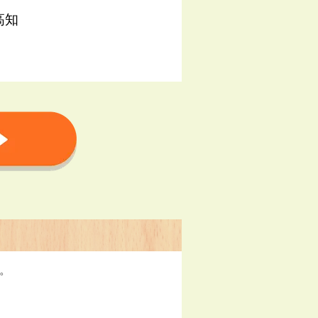
高知
す。