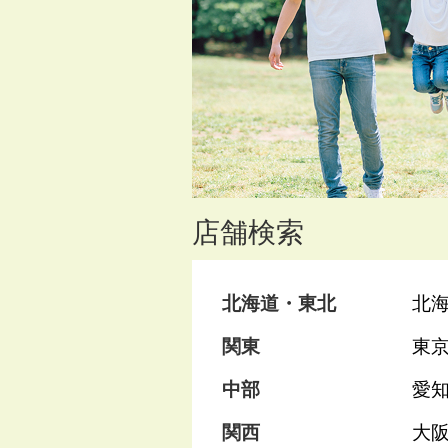
店舗検索
北海道・東北
北
関東
東
中部
愛
関西
大