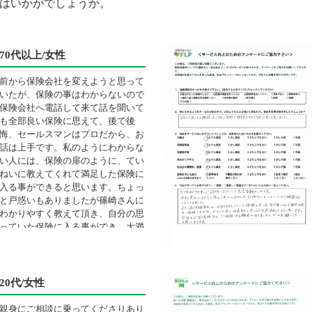
はいかがでしょうか。
70代以上/女性
前から保険会社を変えようと思って
いたが、保険の事はわからないので
保険会社へ電話して来て話を聞いて
も全部良い保険に思えて、後で後
悔、セールスマンはプロだから、お
話は上手です。私のようにわからな
い人には、保険の扉のように、てい
ねいに教えてくれて満足した保険に
入る事ができると思います。ちょっ
と戸惑いもありましたが篠崎さんに
わかりやすく教えて頂き、自分の思
っていた保険に入る事ができ、大満
足です。
20代/女性
親身にご相談に乗ってくださりあり