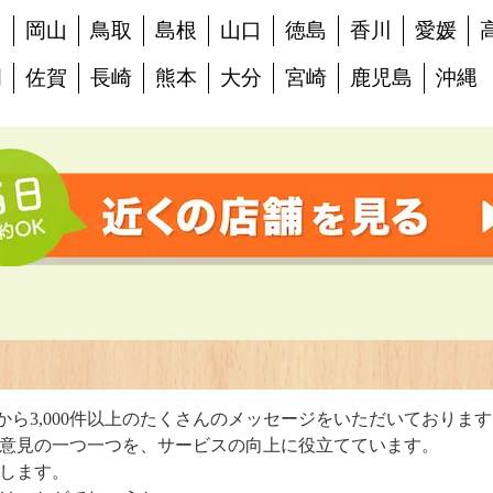
島
岡山
鳥取
島根
山口
徳島
香川
愛媛
岡
佐賀
長崎
熊本
大分
宮崎
鹿児島
沖縄
判
から3,000件以上のたくさんのメッセージをいただいておりま
意見の一つ一つを、サービスの向上に役立てています。
します。