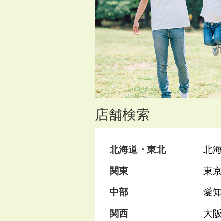
店舗検索
北海道・東北
北
関東
東
中部
愛
関西
大