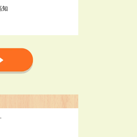
高知
す。