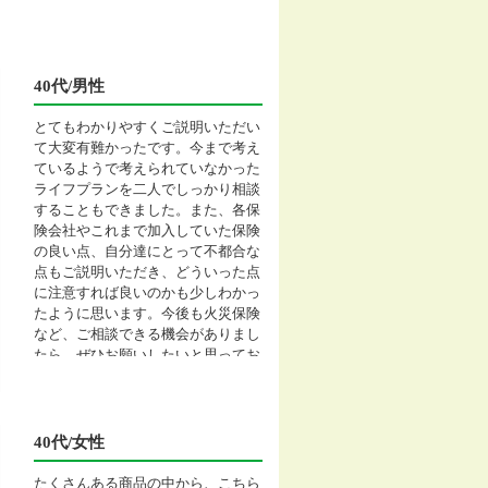
40代/男性
とてもわかりやすくご説明いただい
て大変有難かったです。今まで考え
ているようで考えられていなかった
ライフプランを二人でしっかり相談
することもできました。また、各保
険会社やこれまで加入していた保険
の良い点、自分達にとって不都合な
点もご説明いただき、どういった点
に注意すれば良いのかも少しわかっ
たように思います。今後も火災保険
など、ご相談できる機会がありまし
たら、ぜひお願いしたいと思ってお
ります。
40代/女性
たくさんある商品の中から、こちら