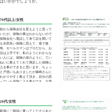
はいかがでしょうか。
70代以上/女性
前から保険会社を変えようと思って
いたが、保険の事はわからないので
保険会社へ電話して来て話を聞いて
も全部良い保険に思えて、後で後
悔、セールスマンはプロだから、お
話は上手です。私のようにわからな
い人には、保険の扉のように、てい
ねいに教えてくれて満足した保険に
入る事ができると思います。ちょっ
と戸惑いもありましたが篠崎さんに
わかりやすく教えて頂き、自分の思
っていた保険に入る事ができ、大満
足です。
20代/女性
親身にご相談に乗ってくださりあり