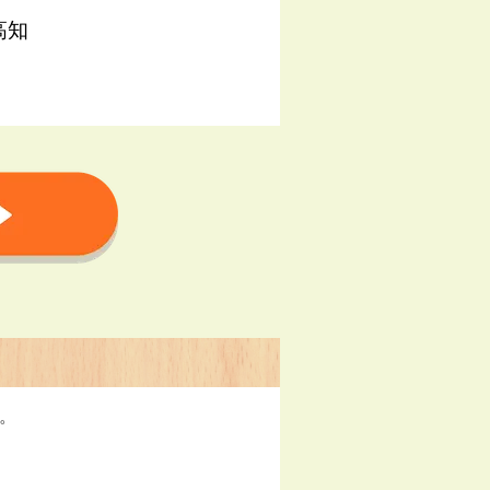
高知
す。