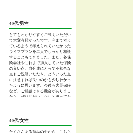
40代/男性
とてもわかりやすくご説明いただい
て大変有難かったです。今まで考え
ているようで考えられていなかった
ライフプランを二人でしっかり相談
することもできました。また、各保
険会社やこれまで加入していた保険
の良い点、自分達にとって不都合な
点もご説明いただき、どういった点
に注意すれば良いのかも少しわかっ
たように思います。今後も火災保険
など、ご相談できる機会がありまし
たら、ぜひお願いしたいと思ってお
ります。
40代/女性
たくさんある商品の中から、こちら