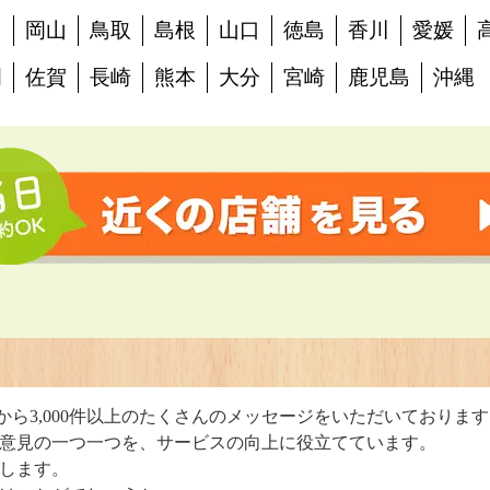
島
岡山
鳥取
島根
山口
徳島
香川
愛媛
岡
佐賀
長崎
熊本
大分
宮崎
鹿児島
沖縄
判
から3,000件以上のたくさんのメッセージをいただいておりま
意見の一つ一つを、サービスの向上に役立てています。
します。