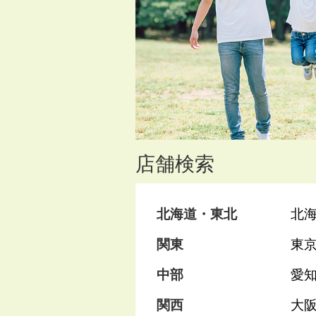
店舗検索
北海道・東北
北
関東
東
中部
愛
関西
大