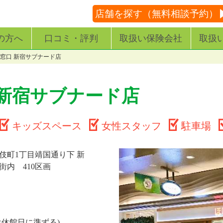
店舗を探す（無料相談予約）
の方へ
口コミ・評判
取扱い保険会社
取扱
窓口 新宿サブナード店
 新宿サブナード店
キッズスペース
女性スタッフ
駐車場
伎町1丁目靖国通り下 新
街内 410区画
設休館日に準ずる)