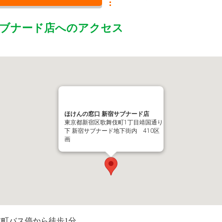
サブナード店
へのアクセス
ほけんの窓口 新宿サブナード店
東京都新宿区歌舞伎町1丁目靖国通り
下 新宿サブナード地下街内 410区
画
伎町バス停から徒歩1分