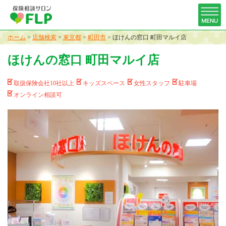
ホーム
>
店舗検索
>
東京都
>
町田市
>
ほけんの窓口 町田マルイ店
ほけんの窓口 町田マルイ店
取扱保険会社10社以上
キッズスペース
女性スタッフ
駐車場
オンライン相談可