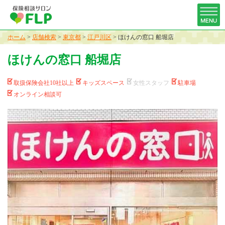
ホーム
>
店舗検索
>
東京都
>
江戸川区
>
ほけんの窓口 船堀店
ほけんの窓口 船堀店
取扱保険会社10社以上
キッズスペース
女性スタッフ
駐車場
オンライン相談可