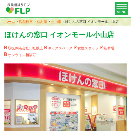
ホーム
>
店舗検索
>
栃木県
>
小山市
>
ほけんの窓口 イオンモール小山店
ほけんの窓口 イオンモール小山店
取扱保険会社10社以上
キッズスペース
女性スタッフ
駐車場
オンライン相談可