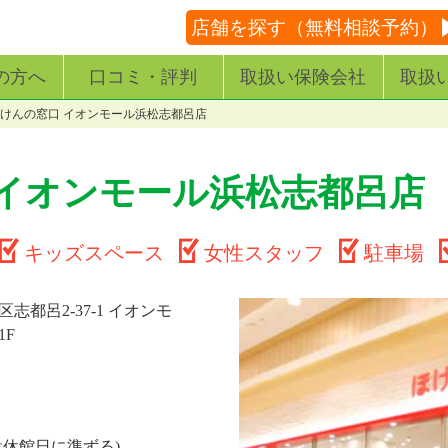
店舗を探す（無料相談予約）
の方へ
口コミ・評判
取扱い保険会社
取扱
けんの窓口 イオンモール浜松志都呂店
 イオンモール浜松志都呂店
キッズスペース
女性スタッフ
駐車場
志都呂2-37-1 イオンモ
1F
設休館日に準ずる)