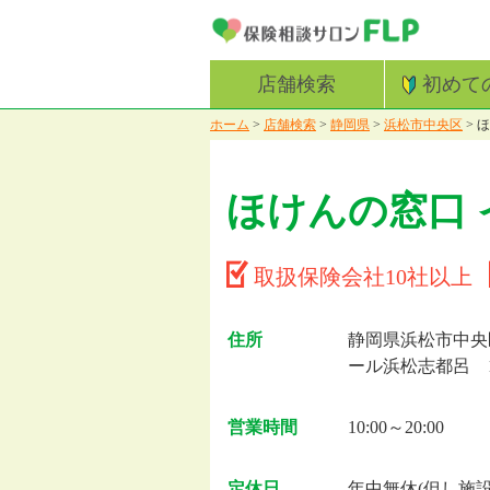
店舗検索
初めて
ホーム
>
店舗検索
>
静岡県
>
浜松市中央区
>
ほ
ほけんの窓口
取扱保険会社10社以上
住所
静岡県浜松市中央区
ール浜松志都呂 
営業時間
10:00～20:00
定休日
年中無休(但し施