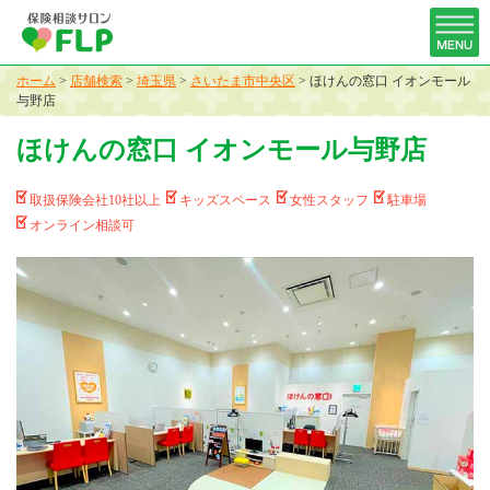
ホーム
>
店舗検索
>
埼玉県
>
さいたま市中央区
>
ほけんの窓口 イオンモール
与野店
ほけんの窓口 イオンモール与野店
取扱保険会社10社以上
キッズスペース
女性スタッフ
駐車場
オンライン相談可