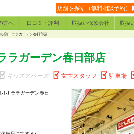
店舗を探す（無料相談予約）
の方へ
口コミ・評判
取扱い保険会社
取扱
の窓口 ララガーデン春日部店
 ララガーデン春日部店
キッズスペース
女性スタッフ
駐車場
-1-1 ララガーデン春日
設休館日に準ずる)