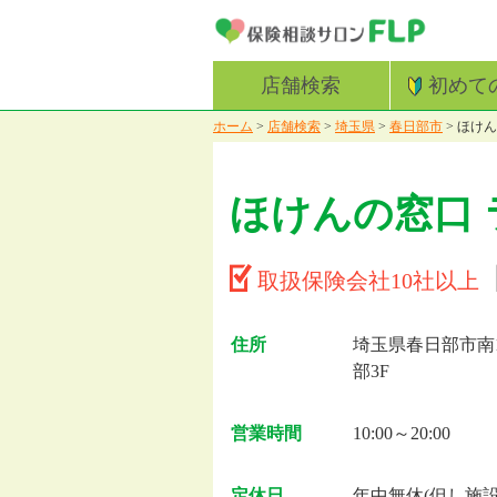
店舗検索
初めて
ホーム
>
店舗検索
>
埼玉県
>
春日部市
>
ほけん
ほけんの窓口
取扱保険会社10社以上
住所
埼玉県春日部市南1
部3F
営業時間
10:00～20:00
定休日
年中無休(但し施