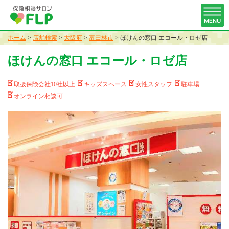
ホーム
>
店舗検索
>
大阪府
>
富田林市
>
ほけんの窓口 エコール・ロゼ店
ほけんの窓口 エコール・ロゼ店
取扱保険会社10社以上
キッズスペース
女性スタッフ
駐車場
オンライン相談可