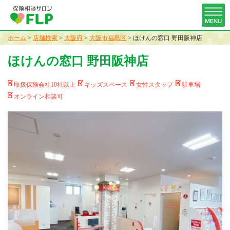
ホーム
>
店舗検索
>
大阪府
>
大阪市福島区
>
ほけんの窓口 野田阪神店
ほけんの窓口 野田阪神店
取扱保険会社10社以上
キッズスペース
女性スタッフ
駐車場
オンライン相談可