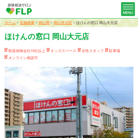
ホーム
>
店舗検索
>
岡山県
>
岡山市北区
>
ほけんの窓口 岡山大元店
ほけんの窓口 岡山大元店
取扱保険会社10社以上
キッズスペース
女性スタッフ
駐車場
オンライン相談可