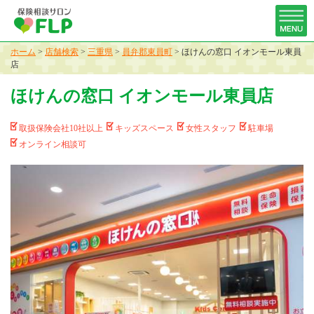
ホーム
>
店舗検索
>
三重県
>
員弁郡東員町
>
ほけんの窓口 イオンモール東員
店
ほけんの窓口 イオンモール東員店
取扱保険会社10社以上
キッズスペース
女性スタッフ
駐車場
オンライン相談可