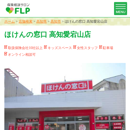
ホーム
>
店舗検索
>
高知県
>
高知市
>
ほけんの窓口 高知愛宕山店
ほけんの窓口 高知愛宕山店
取扱保険会社10社以上
キッズスペース
女性スタッフ
駐車場
オンライン相談可