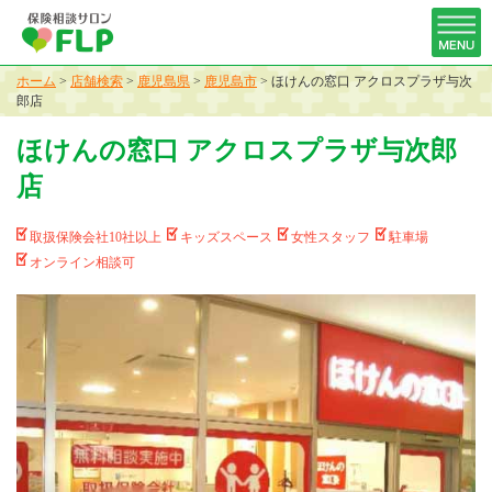
ホーム
>
店舗検索
>
鹿児島県
>
鹿児島市
>
ほけんの窓口 アクロスプラザ与次
郎店
ほけんの窓口 アクロスプラザ与次郎
店
取扱保険会社10社以上
キッズスペース
女性スタッフ
駐車場
オンライン相談可