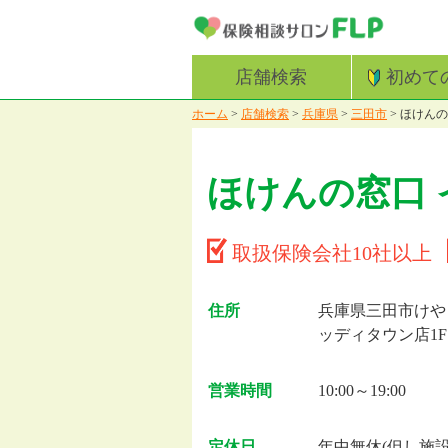
店舗検索
初めて
ホーム
>
店舗検索
>
兵庫県
>
三田市
>
ほけんの
ほけんの窓口
取扱保険会社10社以上
住所
兵庫県三田市けやき
ッディタウン店1F
営業時間
10:00～19:00
定休日
年中無休(但し施