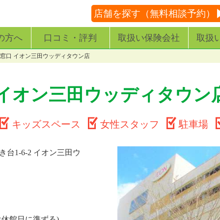
店舗を探す（無料相談予約）
の方へ
口コミ・評判
取扱い保険会社
取扱
窓口 イオン三田ウッディタウン店
 イオン三田ウッディタウン
キッズスペース
女性スタッフ
駐車場
台1-6-2 イオン三田ウ
設休館日に準ずる)