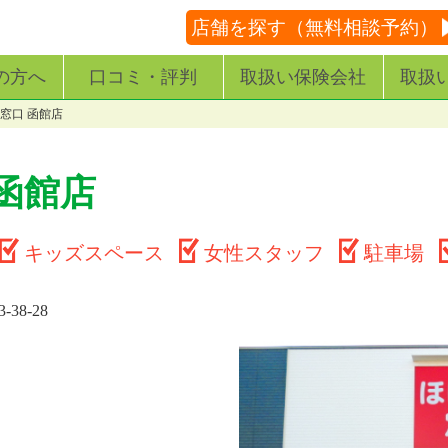
店舗を探す（無料相談予約）
の方へ
口コミ・評判
取扱い保険会社
取扱
窓口 函館店
函館店
キッズスペース
女性スタッフ
駐車場
38-28