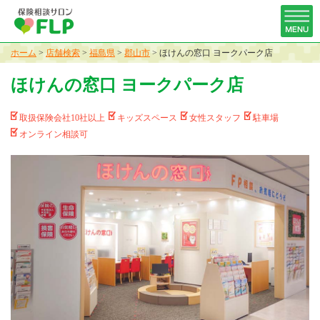
ホーム
>
店舗検索
>
福島県
>
郡山市
>
ほけんの窓口 ヨークパーク店
ほけんの窓口 ヨークパーク店
取扱保険会社10社以上
キッズスペース
女性スタッフ
駐車場
オンライン相談可