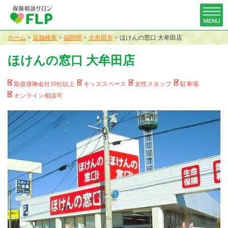
ホーム
>
店舗検索
>
福岡県
>
大牟田市
>
ほけんの窓口 大牟田店
ほけんの窓口 大牟田店
取扱保険会社10社以上
キッズスペース
女性スタッフ
駐車場
オンライン相談可